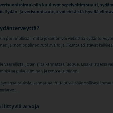
a verisuonisairauksiin kuuluvat sepelvaltimotauti, sydä
t. Sydän- ja verisuonitauteja voi ehkäistä hyvillä elintav
sydänterveyttä?
in perinnöllisiä, mutta jokainen voi vaikuttaa sydänterveyt
linen ja monipuolinen ruokavalio ja liikunta edistävät kaikke
 vaarallista, joten siitä kannattaa luopua. Lisäksi stressi 
vä muistaa palautuminen ja rentoutuminen.
 sydänsairauksia, kannattaa mittauttaa säännöllisesti omat 
keriarvot.
liittyviä arvoja