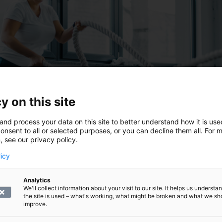
y on this site
and process your data on this site to better understand how it is us
onsent to all or selected purposes, or you can decline them all. For 
, see our privacy policy.
licy
erisuonitauteja on?
Analytics
it ovat laaja joukko eri sairauksia, jotka kaikki liittyvät syd
We'll collect information about your visit to our site. It helps us underst
the site is used – what's working, what might be broken and what we sh
en tai häiriöihin.
improve.