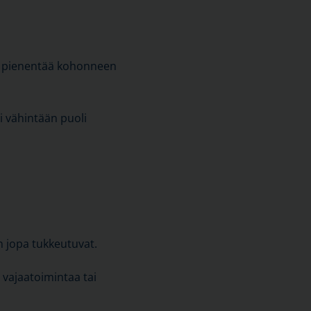
an pienentää kohonneen
i vähintään puoli
n jopa tukkeutuvat.
 vajaatoimintaa tai