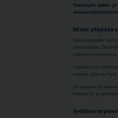
Yleisimpiin sydän- j
aivoverenkiertohäiriö
Miten ylläpitää 
Sydänsairaudet ovat os
elintavoillaan. Terveel
sydämen hyvinvointia.
Tupakointi on sydämelle
vointiin, joten on hy
Jos suvussa on vakavia
kolesteroli- ja verenso
Sydänterveyteen 