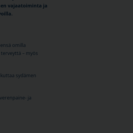
men vajaatoiminta ja
oilla.
eensä omilla
a terveyttä – myös
vaikuttaa sydämen
verenpaine- ja