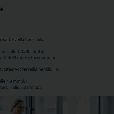
li
ot terveillä henkilöillä:
paine alle 120/80 mmHg
ne 140/90 mmHg tai enemmän.
voitearvot terveillä henkilöillä:
alle 4,8 mmol/l
eroli) alle 2,8 mmol/l.