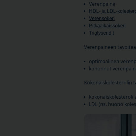
Verenpaine
HDL- ja LDL-kolestero
Verensokeri
Pitkäaikaissokeri
Triglyseridit
Verenpaineen tavoitearv
optimaalinen veren
kohonnut verenpai
Kokonaiskolesterolin ta
kokonaiskolesteroli 
LDL (ns. huono kolest