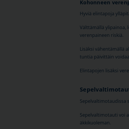
Kohonneen verenp
Hyviä elintapoja ylläp
Välttämällä ylipainoa,
verenpaineen riskiä.
Lisäksi vähentämällä a
tuntia päivittäin void
Elintapojen lisäksi ve
Sepelvaltimotau
Sepelvaltimotaudissa s
Sepelvaltimotauti voi a
äkkikuoleman.