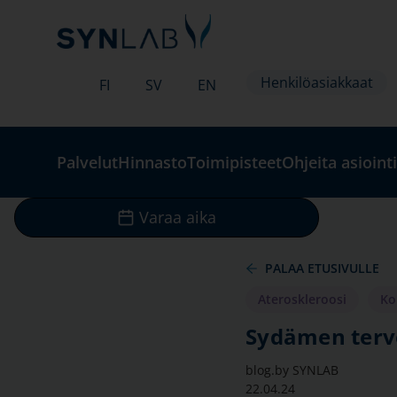
Henkilöasiakkaat
FI
SV
EN
Palvelut
Hinnasto
Toimipisteet
Ohjeita asiointi
Varaa aika
PALAA ETUSIVULLE
Ateroskleroosi
Ko
Sydämen terv
blog.by
SYNLAB
22.04.24