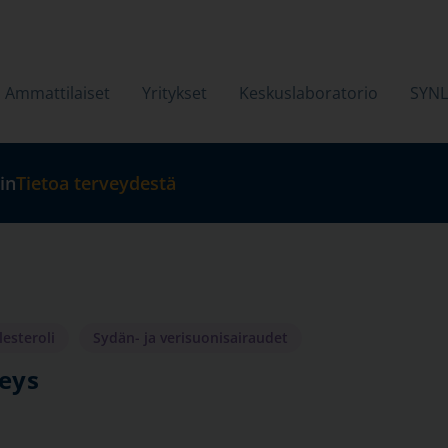
Ammattilaiset
Yritykset
Keskuslaboratorio
SYN
in
Tietoa terveydestä
lesteroli
Sydän- ja verisuonisairaudet
eys