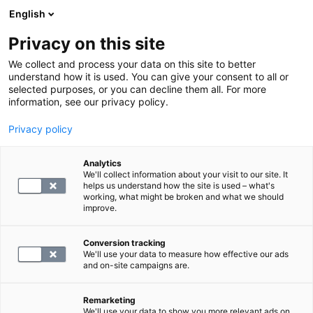
English
Privacy on this site
Varaa aika
We collect and process your data on this site to better
understand how it is used. You can give your consent to all or
selected purposes, or you can decline them all. For more
PALAA ETUSIVULLE
information, see our privacy policy.
Rekisteröitymisohjeet
Privacy policy
SYNLABIN UUSI
Analytics
POTILASTIETOJÄRJESTELMÄ
We'll collect information about your visit to our site. It
helps us understand how the site is used – what's
working, what might be broken and what we should
SYNLAB Suomi uudistaa
improve.
potilastietojärjestelmänsä sekä
verkkosivunsa. Uusi järjestelmä ja uudet
Conversion tracking
We'll use your data to measure how effective our ads
verkkosivut otettiin yhtäaikaisesti käyttöön
and on-site campaigns are.
20.8.2024.
Uuden potilastietojärjestelmän myötä
Remarketing
We'll use your data to show you more relevant ads on