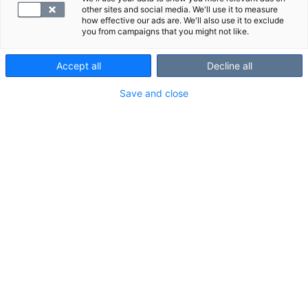
ammattilaisten tapa tehdä lähetteitä SYNLABin
other sites and social media. We'll use it to measure
how effective our ads are. We'll also use it to exclude
toimipisteisiin muuttuu. Lähetteet tehdään suoraan
you from campaigns that you might not like.
uuteen järjestelmään nykyisen Ammattilaisen
Terveyskansion sijaan. Uuden järjestelmän käyttö
Accept all
Decline all
edellyttää tietosuojan vuoksi rekisteröitymistä, joka
Save and close
tapahtuu pankkitunnuksilla tai mobiilivarmenteella.
Järjestelmää käytetään jatkossa vain
varmennekortilla.
Alta löydät uuden järjestelmän käyttöohjeet sekä
”Kysymyksiä ja vastauksia” -dokumentin, joka
sisältää runsaasti infoa sekä
organisaatioasiakkaiden että yksityisten
ammatinharjoittajien näkökulmasta.
Käyttöohjeet