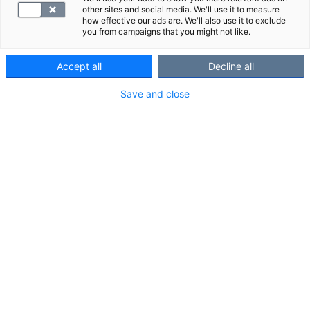
other sites and social media. We'll use it to measure
how effective our ads are. We'll also use it to exclude
you from campaigns that you might not like.
Accept all
Decline all
Borrelioosi eli Lymen tauti on Suomessa
Save and close
yleisin punkkien eli puutiaisten levittämä
infektio. Tartunnan voi saada punkinpureman
seurauksena, ja se voi aiheuttaa esimerkiksi
ihottumaa, niveloireita, hermosto-oireita tai
pitkittynyttä väsymystä.
Borrelia-vasta-ainetutkimuksella tutkitaan, onko
elimistö muodostanut vasta-aineita
borreliabakteeria vastaan. Tutkimuksesta voi olla
hyötyä, jos sinulla on ollut punkinpurema tai
epäilet altistuneesi punkille ja sinulla on
borrelioosiin sopivia oireita.