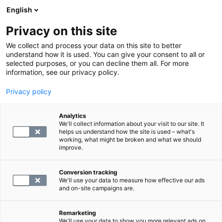
English
Privacy on this site
Varaa aika
We collect and process your data on this site to better
understand how it is used. You can give your consent to all or
selected purposes, or you can decline them all. For more
LABORATORIOPALVELUT
information, see our privacy policy.
Privacy policy
Borrelia-vasta-ainetutkimus
(Lymen tauti)
Analytics
We'll collect information about your visit to our site. It
helps us understand how the site is used – what's
working, what might be broken and what we should
110
improve.
Conversion tracking
We'll use your data to measure how effective our ads
and on-site campaigns are.
Remarketing
We'll use your data to show you more relevant ads on