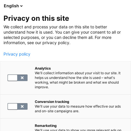
English
Privacy on this site
Varaa aika
We collect and process your data on this site to better
understand how it is used. You can give your consent to all or
selected purposes, or you can decline them all. For more
PALAA ETUSIVULLE
information, see our privacy policy.
Tutkimukseen lähetteellä
Privacy policy
vai ilman?
Analytics
We'll collect information about your visit to our site. It
helps us understand how the site is used – what's
Me uskomme, että kuvantamis- ja
working, what might be broken and what we should
improve.
laboratoriopalveluiden saatavuuden helpottaminen
on tärkeää terveydenhuollossa. Tämän takia
Conversion tracking
haluamme tarjota juuri sinulle tarpeelliset
We'll use your data to measure how effective our ads
and on-site campaigns are.
tutkimukset, joista suurin osa on saatavilla myös
ilman lääkärin lähetettä. Mutta mitä eroa on sillä,
Remarketing
tuletko tutkimukseen lähetteellä vai ilman?
We'll use your data to show you more relevant ads on