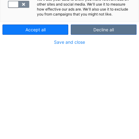
other sites and social media. We'll use it to measure
how effective our ads are. We'll also use it to exclude
you from campaigns that you might not like.
Accept all
Decline all
Save and close
Mikä on lähete?
Lähete on lääkärin kirjoittama lomake, jossa
määritellään potilaalle tarpeelliset tutkimukset.
Lääkäri voi kirjoittaa lähetteen esimerkiksi
verikokeisiin, magneettikuvaukseen tai
röntgentutkimukseen.
Sinulla on oikeus pyytää lähete paperisena, jolloin voit
itse hakeutua tutkimuksiin sinulle parhaiten sopivalle