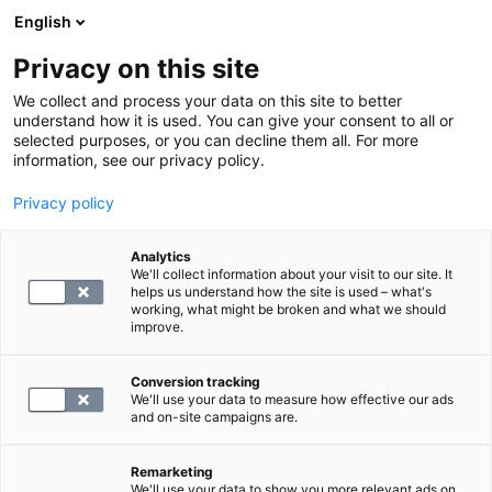
English
Privacy on this site
Varaa aika
We collect and process your data on this site to better
understand how it is used. You can give your consent to all or
selected purposes, or you can decline them all. For more
PALAA ETUSIVULLE
information, see our privacy policy.
Lääkärin lähetteen vaativat
Privacy policy
laboratoriotutkimukset
Analytics
We'll collect information about your visit to our site. It
helps us understand how the site is used – what's
Osa laboratoriotutkimuksista vaatii aina lääkärin
working, what might be broken and what we should
improve.
lähetteen. Lähete voi olla joko sähköinen tai
paperinen.
Conversion tracking
We'll use your data to measure how effective our ads
and on-site campaigns are.
Lähetteellä taataan lääkärin ja potilaan välinen
hoitosuhde. Hoitosuhde on erityisen tärkeä tiettyjen
Remarketing
tutkimusten turvallisuuden sekä tulosten tulkinnan ja
We'll use your data to show you more relevant ads on