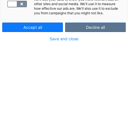
mahdollisen jatkohoidon kannalta. SYNLABissa voi
other sites and social media. We'll use it to measure
how effective our ads are. We'll also use it to exclude
asioida myös ulkomaalaisella lähetteellä.
you from campaigns that you might not like.
Lähetteen vaativat laboratoriotutkimukset
Accept all
Decline all
• Virtsanäyte, irtosolu
Save and close
• Ysköksen irtosolu
• NIPT-tutkimukset
• Kaikki huumausainetutkimukset
• Pt-EKG-12, Ekg, sydänfilmi
• Pt-Gluk-R1, Glukoosirasitus
• Pt-Gluk-R, Glukoosirasitus
• PAD- eli patologian kudosnäytetutkimukset ja -Syto
eli sytologian tutkimukset
• Kaikki sikiön kehityshäiriöiden tutkimukset
• S -BrucAb, Brucella vasta-aineet
• S -EchiAb, Ekinokokki vasta-aineet
• S -HbcAbM, Hepatiitti B, c-antigeeni, IgM-luokan