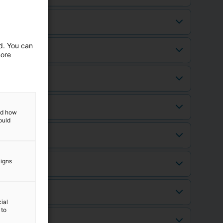
ed. You can
more
and how
ould
aigns
ial
 to