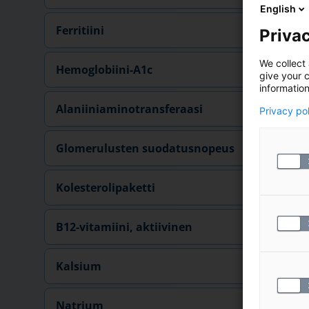
English
Ferritiini
Privac
We collect 
Hemoglobiini-A1c
give your c
information
Alaniiniaminotransferaasi
Privacy po
Glomerulusten suodatusnopeus
Kolesterolipaketti
B12-vitamiini, aktiivinen
Kalsium
Natrium