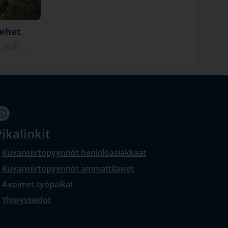
iehet
isäl ...
ikalinkit
Kuvansiirtopyynnöt henkilöasiakkaat
Kuvansiirtopyynnöt ammattilaiset
Avoimet työpaikat
Yhteystiedot