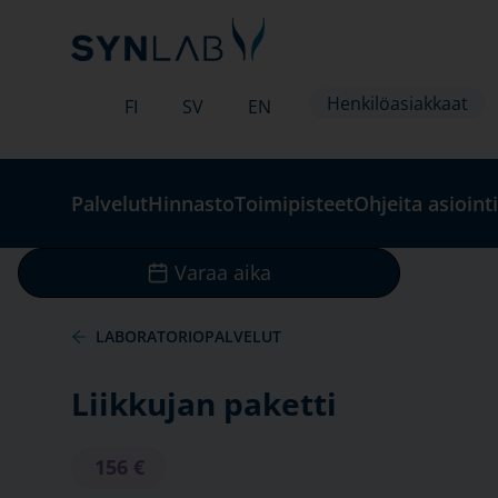
Henkilöasiakkaat
FI
SV
EN
Palvelut
Hinnasto
Toimipisteet
Ohjeita asiointi
Varaa aika
LABORATORIOPALVELUT
Liikkujan paketti
156