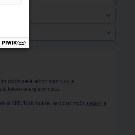
elimistöön sekä kehon suoritus- ja
ekä kehon energiavaroista.
erkkä CRP. Tutkimukset kertovat myös
sydän- ja