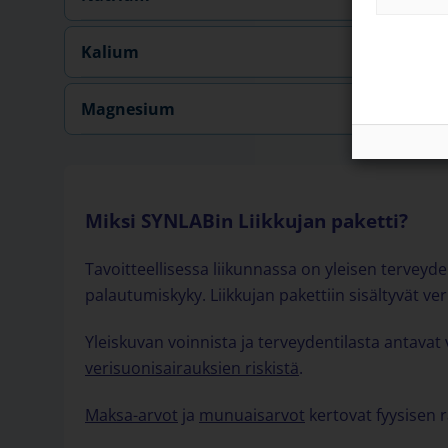
Kalium
Magnesium
Miksi SYNLABin Liikkujan paketti?
Tavoitteellisessa liikunnassa on yleisen terveyde
palautumiskyky. Liikkujan pakettiin sisältyvät 
Yleiskuvan voinnista ja terveydentilasta antava
verisuonisairauksien riskistä
.
Maksa-arvot
ja
munuaisarvot
kertovat fyysisen r