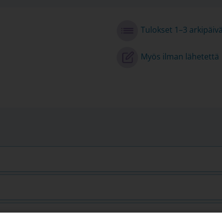
Tulokset 1–3 arkipäiv
Myös ilman lähetettä