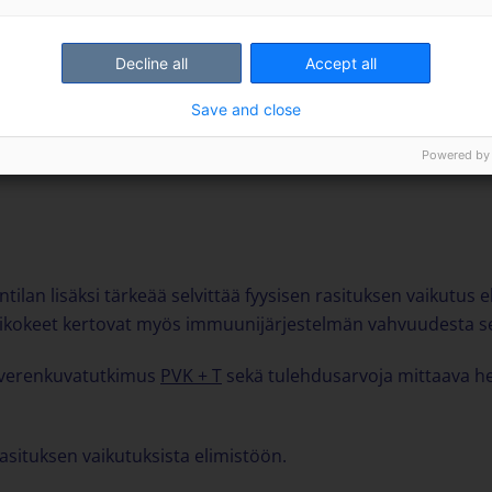
Decline all
Accept all
Save and close
Powered by
ntilan lisäksi tärkeää selvittää fyysisen rasituksen vaikutus 
verikokeet kertovat myös immuunijärjestelmän vahvuudesta s
t verenkuvatutkimus
PVK + T
sekä tulehdusarvoja mittaava h
asituksen vaikutuksista elimistöön.