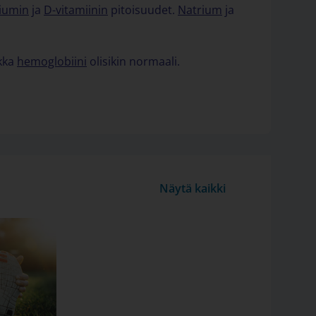
iumin
ja
D-vitamiinin
pitoisuudet.
Natrium
ja
ikka
hemoglobiini
olisikin normaali.
Näytä kaikki