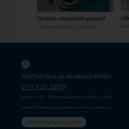
Lii
Tärkeät vitamiinit-paketti
Liik
Tärkeät vitamiinit -paketin tu ...
Ajanvaraus ja asiakaspalvelu
010 326 3260
Arkisin 7.30 - 18.00 ja lauantaisin 10.00 - 14.00
Soitto 010-alkuiseen yritysnumeroon maksaa mpm/pvm.
Lähetä kysymys tai palaute