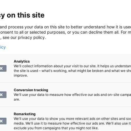
y on this site
and process your data on this site to better understand how it is us
onsent to all or selected purposes, or you can decline them all. For 
, see our privacy policy.
licy
Analytics
We'll collect information about your visit to our site. It helps us underst
the site is used – what's working, what might be broken and what we sh
improve.
Conversion tracking
We'll use your data to measure how effective our ads and on-site camp
are.
Remarketing
We'll use your data to show you more relevant ads on other sites and soc
media. We'll use it to measure how effective our ads are. We'll also use it
exclude you from campaigns that you might not like.