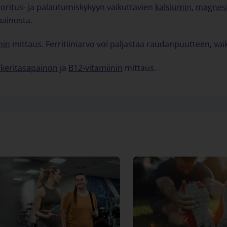
oritus- ja palautumiskykyyn vaikuttavien
kalsiumin
,
magnes
painosta.
inin
mittaus. Ferritiiniarvo voi paljastaa raudanpuutteen, va
okeritasapainon
ja
B12-vitamiinin
mittaus.