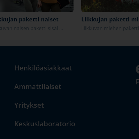
kkujan paketti naiset
Liikkujan paketti m
kuvan naisen paketti sisäl ...
Liikkuvan miehen paketti s
Henkilöasiakkaat
P
Ammattilaiset
Yritykset
Keskuslaboratorio