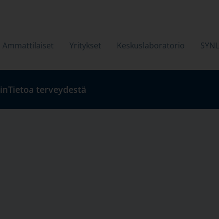
Ammattilaiset
Yritykset
Keskuslaboratorio
SYN
in
Tietoa terveydestä