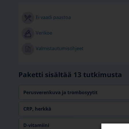
Ei vaadi paastoa
Verikoe
Valmistautumisohjeet
Paketti sisältää 13 tutkimusta
Perusverenkuva ja trombosyytit
CRP, herkkä
D-vitamiini