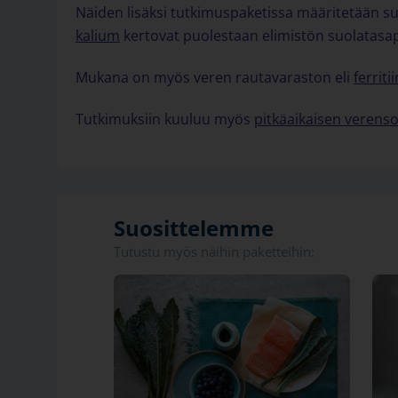
Näiden lisäksi tutkimuspaketissa määritetään su
kalium
kertovat puolestaan elimistön suolatasa
Mukana on myös veren rautavaraston eli
ferriti
Tutkimuksiin kuuluu myös
pitkäaikaisen verens
Suosittelemme
Tutustu myös näihin paketteihin: