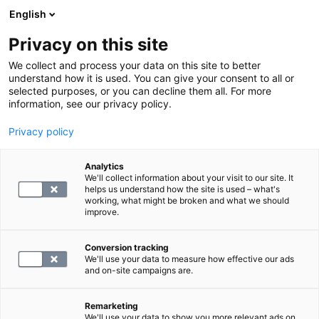
English
Privacy on this site
Varaa aika
We collect and process your data on this site to better
understand how it is used. You can give your consent to all or
selected purposes, or you can decline them all. For more
LABORATORIOPALVELUT
information, see our privacy policy.
Privacy policy
Liikkujan paketti naiset
Analytics
We'll collect information about your visit to our site. It
194
helps us understand how the site is used – what's
working, what might be broken and what we should
improve.
Conversion tracking
We'll use your data to measure how effective our ads
and on-site campaigns are.
Remarketing
We'll use your data to show you more relevant ads on