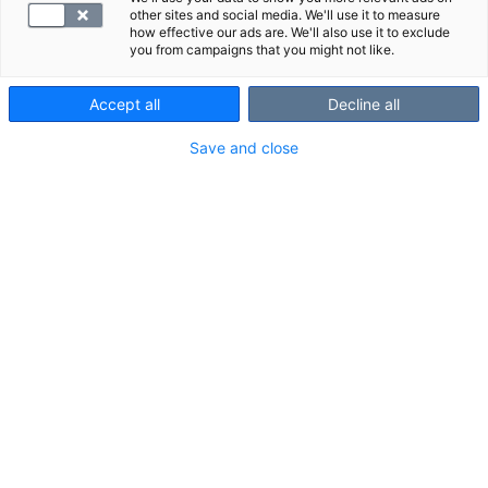
other sites and social media. We'll use it to measure
how effective our ads are. We'll also use it to exclude
you from campaigns that you might not like.
Accept all
Decline all
Save and close
Liikkuvan naisen paketti sisältää aktiiviselle
liikkujalle räätälöityjä tutkimuksia.
Tutkimuspaketti sisältää 17 tutkimusta
mukaan lukien naiselle tärkeiden folaatin ja
B12-vitamiinin mittaukset sekä lihasten
aineenvaihdunnasta kertovia tutkimuksia.
Palvelu- ja Kanta-maksu sisältyvät hintaan.
VALITSE