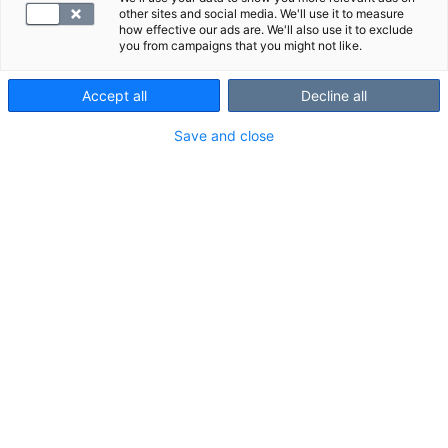
other sites and social media. We'll use it to measure
alihankkijoiltamme korkeita standardeja
how effective our ads are. We'll also use it to exclude
ympäristönäkökohtien ja eettisen liiketoiminnan
you from campaigns that you might not like.
suhteen. SYNLAB AG:llä käytössä oleva Code of
Conduct -ohjeistus määrittelee selkeät toimintatavat
Accept all
Decline all
tavarantoimittajillemme ja muille
Save and close
yhteistyökumppanitahoille. Kumppaniemme on
sitouduttava Code of Conduct -periaatteisiimme ja
välitettävä toimintaohjeet myös toimitusketjuumme
sisältyville sopimuskumppaneilleen.
Supplier Complaints Procedure
Mikäli havaitset toimintaa, joka ei mahdollisesti ole
SYNLABin yhteistyökumppaneille tarkoitettujen Code
of Conduct -ohjeiden mukaista tai herättää epäilyksiä
lain rikkomisesta, ilmoitathan viipymättä meille
Supplier Complaints Procedure -raportointikanavan