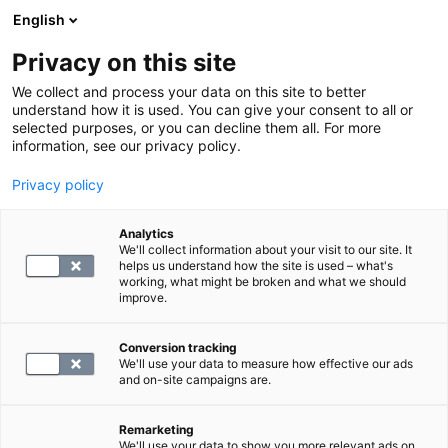
English
Privacy on this site
Varaa aika
We collect and process your data on this site to better
understand how it is used. You can give your consent to all or
selected purposes, or you can decline them all. For more
PALAA ETUSIVULLE
information, see our privacy policy.
Vastuullinen toimitusketju
Privacy policy
Analytics
Code of Conduct
We'll collect information about your visit to our site. It
helps us understand how the site is used – what's
working, what might be broken and what we should
Tavarantoimittajilla ja palveluntarjoajilla on keskeinen
improve.
rooli tuotanto- ja toimitusketjussamme. Tehtävämme
on varmistaa, että pystymme tarjoamaan
Conversion tracking
korkealaatuisia palveluitamme asiakkaillemme
We'll use your data to measure how effective our ads
and on-site campaigns are.
sujuvasti, luotettavasti ja vastuullisesti.
Remarketing
Odotamme tavarantoimittajakumppaneiltamme ja
We'll use your data to show you more relevant ads on