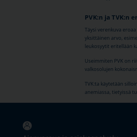
PVK:n ja TVK:n e
Täysi verenkuva eroaa
yksittäinen arvo, esim
leukosyytit eritellään 
Useimmiten PVK on rii
valkosolujen kokonaism
TVK:ta käytetään silloi
anemiassa, tietyissä t