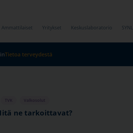
Ammattilaiset
Yritykset
Keskuslaboratorio
SYN
in
Tietoa terveydestä
TVK
Valkosolut
itä ne tarkoittavat?