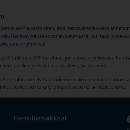
ro
 perusverenkuvasta siten, että perusverenkuvassa annetaan 
erkiksi leukosyyteistä kokonaislukumäärä, kun taas täydess
kaikki omiin ryhmiinsä
ttävä tutkimus. TVK tarvitaan, jos perusverenkuvasta huoma
äärä poikkeaa selvästi normaaleista viitearvoista.
n, kun halutaan selvittää tarkemmin veren solujen tilannetta
ulehdussairauksissa sekä pahanlaatuisissa verisairauksissa.
Henkilöasiakkaat