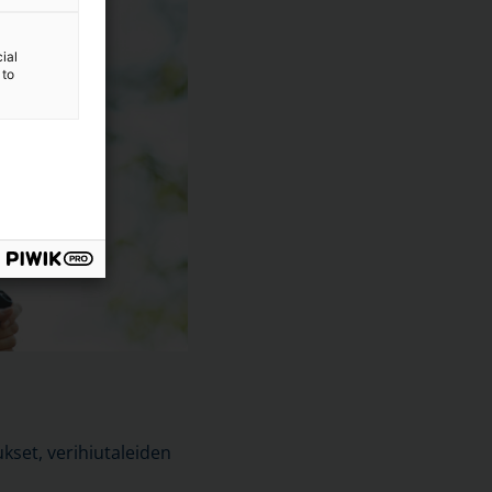
ial
 to
kset, verihiutaleiden