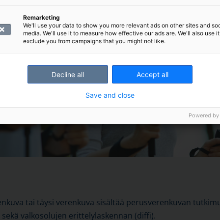
Remarketing
We'll use your data to show you more relevant ads on other sites and soc
media. We'll use it to measure how effective our ads are. We'll also use it
exclude you from campaigns that you might not like.
Decline all
Accept all
Save and close
Powered by
renkuva tai täysi verenkuva sisältää perusverenkuvan tutkimu
ekä valkosolujen erittelylaskennan (diffi).