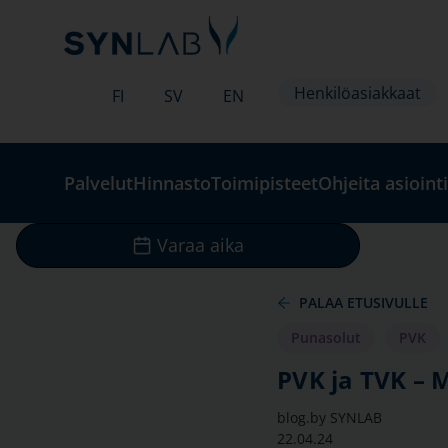
Henkilöasiakkaat
FI
SV
EN
Palvelut
Hinnasto
Toimipisteet
Ohjeita asiointi
Varaa aika
PALAA ETUSIVULLE
Punasolut
PVK
PVK ja TVK – M
blog.by
SYNLAB
22.04.24