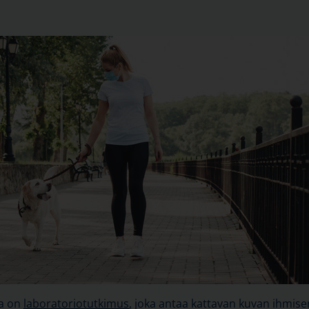
va on
laboratoriotutkimus
, joka antaa kattavan kuvan ihmise