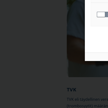
TVK
TVK eli täydellinen ve
(trombosyytit) määrän s