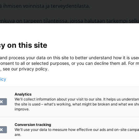
 ihmisen voinnista ja terveydentilasta.
renkuva on tarpeen tilanteissa, joissa halutaan tarkempi sel
i
anemian
selvityksessä.
y on this site
and process your data on this site to better understand how it is us
 on yleisesti käytössä oleva laboratoriotutkimus. Nimensä 
onsent to all or selected purposes, or you can decline them all. For 
, see our privacy policy.
isoluista ja hemoglobiinista, ja siten myös hänen voinnista
licy
ä useita osatutkimuksia, joilla mitataan veren hemoglobiinip
Analytics
We'll collect information about your visit to our site. It helps us underst
lkosolut
(leukosyytit), punasolut (erytrosyytit) ja verihiutalee
the site is used – what's working, what might be broken and what we sh
improve.
sverenkuva, johon on lisätty tutkimus verihiutaleiden (tro
Conversion tracking
We'll use your data to measure how effective our ads and on-site camp
are.