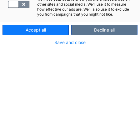
other sites and social media. We'll use it to measure
how effective our ads are. We'll also use it to exclude
you from campaigns that you might not like.
Accept all
Decline all
Save and close
Kuvausalue ja kuvauksessa
näkyvät rakenteet
Kuvausalue:
rintarangan nikamat 1–12.
Kuvauksessa näkyvät rakenteet:
nikamat
selkäydinkanava
ympäröivät lihakset.