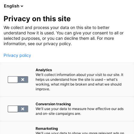
English
Privacy on this site
Varaa aika
We collect and process your data on this site to better
understand how it is used. You can give your consent to all or
selected purposes, or you can decline them all. For more
PALAA ETUSIVULLE
information, see our privacy policy.
Privacy policy
Rintarangan laaja
magneettitutkimus
Analytics
We'll collect information about your visit to our site. It
helps us understand how the site is used – what's
working, what might be broken and what we should
298
improve.
Conversion tracking
We'll use your data to measure how effective our ads
and on-site campaigns are.
Remarketing
We'll use your data to show you more relevant ads on