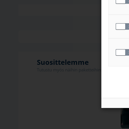
Suosittelemme
Tutustu myös näihin paketteihin: