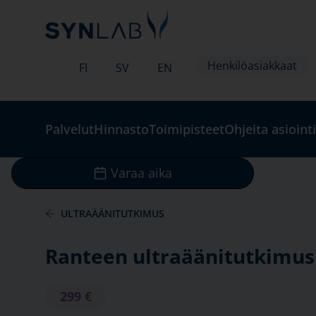
Henkilöasiakkaat
FI
SV
EN
Palvelut
Hinnasto
Toimipisteet
Ohjeita asiointi
Varaa aika
ULTRAÄÄNITUTKIMUS
Ranteen ultraäänitutkimus
299