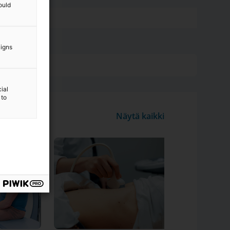
ould
aigns
ial
 to
Näytä kaikki