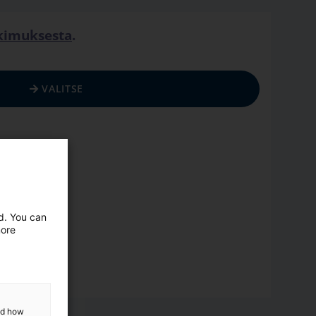
tkimuksesta
.
VALITSE
ed. You can
more
and how