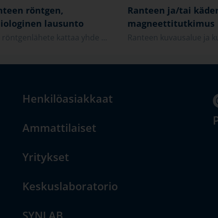
nteen röntgen,
Ranteen ja/tai käde
iologinen lausunto
magneettitutkimus
i röntgenlähete kattaa yhde ...
Ranteen kuvausalue ja ku
Henkilöasiakkaat
P
Ammattilaiset
Yritykset
Keskuslaboratorio
SYNLAB