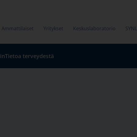
Ammattilaiset
Yritykset
Keskuslaboratorio
SYN
in
Tietoa terveydestä