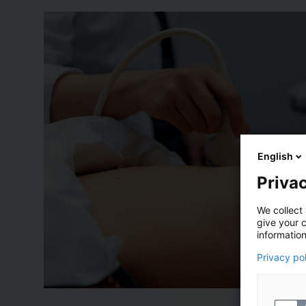
English
Privac
We collect 
give your c
information
Privacy po