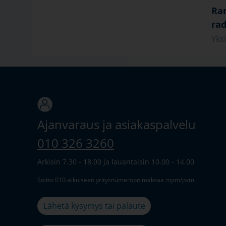
Ra
rad
Yks
Ajanvaraus ja asiakaspalvelu
010 326 3260
Arkisin 7.30 - 18.00 ja lauantaisin 10.00 - 14.00
Soitto 010-alkuiseen yritysnumeroon maksaa mpm/pvm.
Lähetä kysymys tai palaute