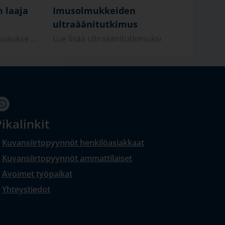
n laaja
Imusolmukkeiden
Sylki
ultraäänitutkimus
ultra
vaukse ...
Lue lisää ultraäänitutkimukses ...
Lue lis
ikalinkit
Kuvansiirtopyynnöt henkilöasiakkaat
Kuvansiirtopyynnöt ammattilaiset
Avoimet työpaikat
Yhteystiedot