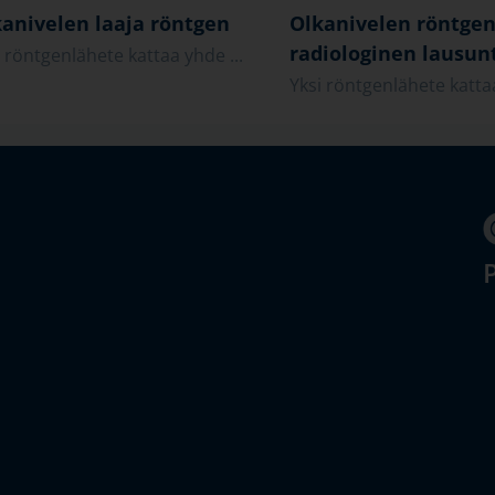
anivelen laaja röntgen
Olkanivelen röntgen
radiologinen lausun
i röntgenlähete kattaa yhde ...
Yksi röntgenlähete kattaa
P