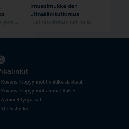
,
Imusolmukkeiden
Sylki
to
ultraäänitutkimus
ultra
 yhde ...
Lue lisää ultraäänitutkimukses ...
Lue lis
ikalinkit
Kuvansiirtopyynnöt henkilöasiakkaat
Kuvansiirtopyynnöt ammattilaiset
Avoimet työpaikat
Yhteystiedot