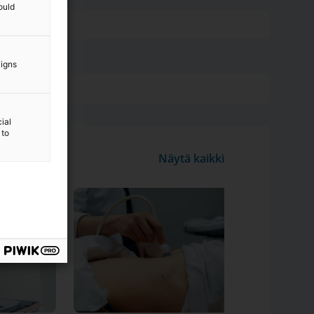
ould
aigns
ial
 to
Näytä kaikki