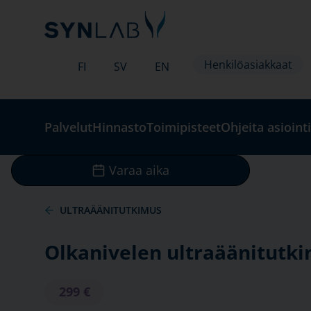
Henkilöasiakkaat
FI
SV
EN
Palvelut
Hinnasto
Toimipisteet
Ohjeita asiointi
Varaa aika
ULTRAÄÄNITUTKIMUS
Olkanivelen ultraäänitutk
299