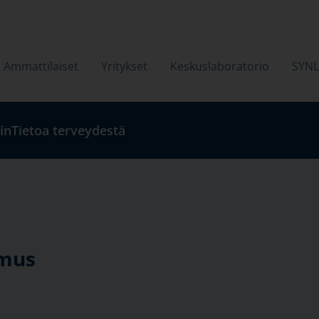
Ammattilaiset
Yritykset
Keskuslaboratorio
SYN
in
Tietoa terveydestä
imus