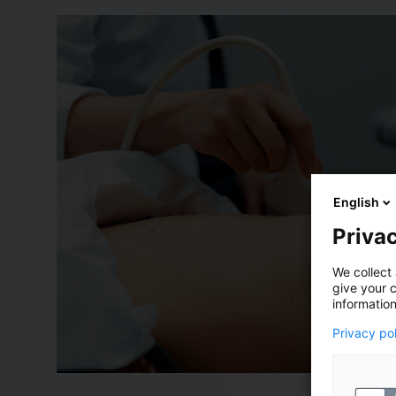
English
Privac
We collect 
give your c
information
Privacy po