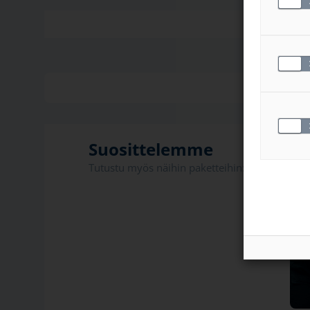
Suosittelemme
Tutustu myös näihin paketteihin: