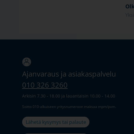
Olk
Yks
Ajanvaraus ja asiakaspalvelu
010 326 3260
Arkisin 7.30 - 18.00 ja lauantaisin 10.00 - 14.00
Soitto 010-alkuiseen yritysnumeroon maksaa mpm/pvm.
Lähetä kysymys tai palaute