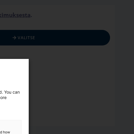
tkimuksesta
.
VALITSE
ed. You can
more
and how