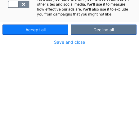
other sites and social media. We'll use it to measure
how effective our ads are. We'll also use it to exclude
1. Kirjautuminen
you from campaigns that you might not like.
Siirry tästä SYNLABin
verkkoasiointipalveluun,
sieltä
Accept all
Decline all
löydät omat lähetteesi ajanvarausta varten.
Save and close
Kirjaudu sisään suorittamalla vahva
tunnistautuminen mobiilivarmenteella tai
verkkopankkitunnuksilla. Jos et halua käyttää
verkkoasiointia, varaa aika puhelimitse 010 326 3260.
Huomaathan, että tutkimusaika on peruttava
viimeistään 24 h ennen varattua aikaa, jos aikaa ei
peruta, tästä tulee peruuttaman käynnin lasku,
lisätietoja
YTHS:ltä
.