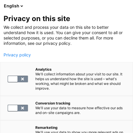
English
Privacy on this site
Varaa aika
We collect and process your data on this site to better
understand how it is used. You can give your consent to all or
selected purposes, or you can decline them all. For more
PALAA ETUSIVULLE
information, see our privacy policy.
Ajanvarausohje YTHS:n
Privacy policy
opiskelijoille
Analytics
We'll collect information about your visit to our site. It
helps us understand how the site is used – what's
Täältä löydät
valmistautumisohjeet
tutkimuksiin.
working, what might be broken and what we should
improve.
Huomaathan, että joillaikin näytteillä on määritelty
näytteenottoajankohta:
Conversion tracking
S -PRL klo 10-14 ja S -Korsol klo 7-9.
We'll use your data to measure how effective our ads
and on-site campaigns are.
Jos ajan varaaminen ei onnistu
verkkoasiointipalvelun kautta, soita SYNLABin
Remarketing
asiakaspalveluun ajan varaamiseksi.
We'll use your data to show you more relevant ads on