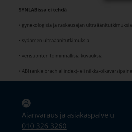
SYNLABissa ei tehdä
• gynekologisia ja raskausajan ultraäänitutkimuksia
• sydämen ultraäänitutkimuksia
• verisuonten toiminnallisia kuvauksia
• ABI (ankle brachial index)- eli nilkka-olkavarsipai
Ajanvaraus ja asiakaspalvelu
010 326 3260