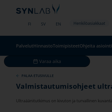
Henkilöasiakkaat
FI
SV
EN
Palvelut
Hinnasto
Toimipisteet
Ohjeita asiointi
Varaa aika
PALAA ETUSIVULLE
Valmistautumisohjeet ult
Ultraäänitutkimus on kivuton ja turvallinen kuvant