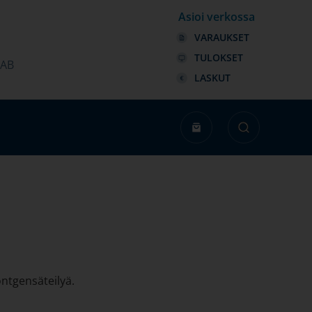
Asioi verkossa
VARAUKSET
TULOKSET
LAB
LASKUT
öntgensäteilyä.