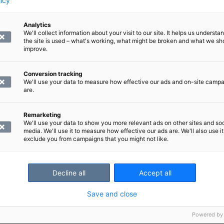
licy
Analytics
We'll collect information about your visit to our site. It helps us underst
 juoda pienen määrän vettä ja ottaa lääkkeet veden kanssa.
the site is used – what's working, what might be broken and what we sh
improve.
edeltävästä illasta lähtien.
Conversion tracking
We'll use your data to measure how effective our ads and on-site camp
are.
us
Remarketing
a.
We'll use your data to show you more relevant ads on other sites and soc
media. We'll use it to measure how effective our ads are. We'll also use it
exclude you from campaigns that you might not like.
Decline all
Accept all
 aikaa
.
Save and close
Powered by
teessä.