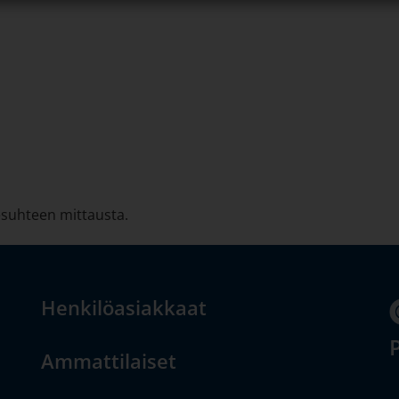
nesuhteen mittausta.
Henkilöasiakkaat
P
Ammattilaiset