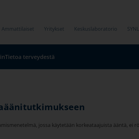
Ammattilaiset
Yritykset
Keskuslaboratorio
SYN
in
Tietoa terveydestä
raäänitutkimukseen
amismenetelmä, jossa käytetään korkeataajuista ääntä, ei r