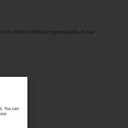
uria iholle levitettävän geelin päällä. Kuvaa
ed. You can
more