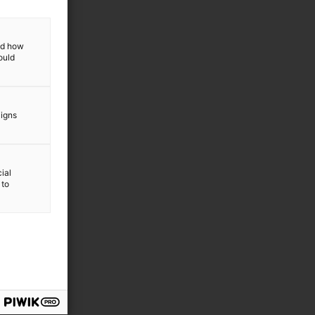
and how
ould
aigns
ial
 to