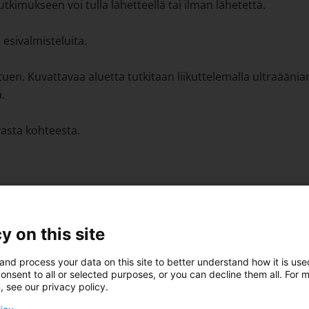
tkimukseen voi tulla lähetteellä tai ilman lähetettä.
 esivalmisteluita.
. Kuvattavaa aluetta tutkitaan liikuttelemalla ultraääniant
.
asta kohteesta.
 vaatteista.
y on this site
and process your data on this site to better understand how it is us
onsent to all or selected purposes, or you can decline them all. For 
, see our privacy policy.
n mukaan