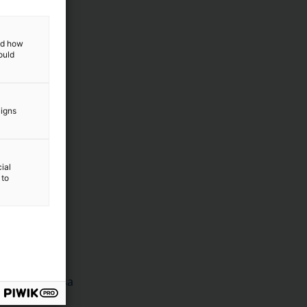
and how
ould
aigns
ial
 to
unnelimaisessa