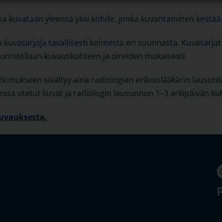
a kuvataan yleensä yksi kohde, jonka kuvantaminen kestää 
kuvasarjoja tavallisesti kolmesta eri suunnasta. Kuvasarjat 
suunnitellaan kuvauskohteen ja oireiden mukaisesti.
imukseen sisältyy aina radiologian erikoislääkärin lausunt
essa otetut kuvat ja radiologin lausunnon 1–3 arkipäivän ku
kuvauksesta.
P