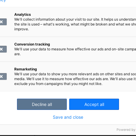
 kipuja ja muita oireita.
Analytics
We'll collect information about your visit to our site. It helps us underst
uvauksessa näkyvät rakenteet
the site is used – what's working, what might be broken and what we sh
improve.
ntakehän yläosiin.
Conversion tracking
We'll use your data to measure how effective our ads and on-site camp
are.
 rakenteet:
Remarketing
We'll use your data to show you more relevant ads on other sites and soc
media. We'll use it to measure how effective our ads are. We'll also use it
exclude you from campaigns that you might not like.
Decline all
Accept all
ehmytkudosten magneettikuvaus tehdään?
Save and close
 magneettikuvaus tehdään valaistussa ja ilmastoidussa t
Powered by
oin molemmista päistä.