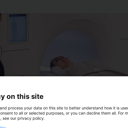
y on this site
and process your data on this site to better understand how it is us
onsent to all or selected purposes, or you can decline them all. For 
, see our privacy policy.
n magneettitutkimus on luotettava kuvantamismenetelmä, 
licy