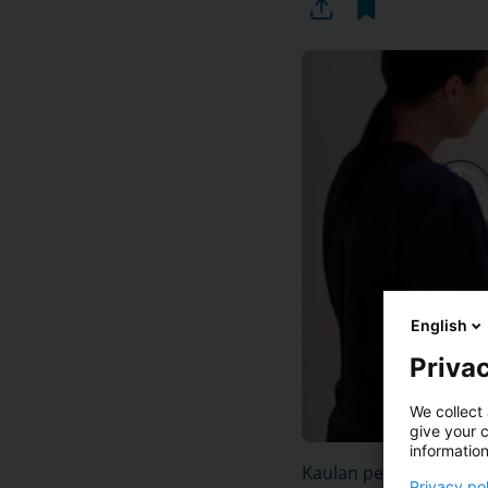
English
Privac
We collect 
give your c
information
Kaulan pehmytkudoste
Privacy po