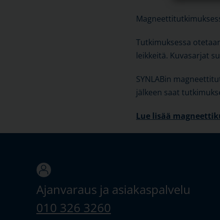
Magneettitutkimuksess
Tutkimuksessa otetaan 
leikkeitä. Kuvasarjat 
SYNLABin magneettitutk
jälkeen saat tutkimuks
Lue lisää magneetti
Ajanvaraus ja asiakaspalvelu
010 326 3260