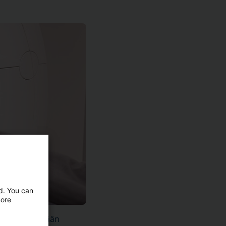
ed. You can
more
kun selvitetään