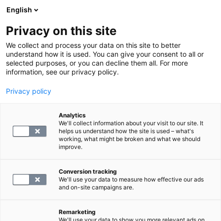
English
Privacy on this site
Varaa aika
We collect and process your data on this site to better
understand how it is used. You can give your consent to all or
selected purposes, or you can decline them all. For more
PALAA ETUSIVULLE
information, see our privacy policy.
Röntgenhoitajaksi
Privacy policy
valmistunut Henna
Analytics
We'll collect information about your visit to our site. It
Siltavirta nauttii
helps us understand how the site is used – what's
working, what might be broken and what we should
vaihtelevasta työstään
improve.
Conversion tracking
Oulun ammattikorkeakoulussa röntgenhoitajaksi
We'll use your data to measure how effective our ads
and on-site campaigns are.
opiskellut Henna Siltavirta sai valmistuessaan
SYNLAB-stipendin.
Remarketing
We'll use your data to show you more relevant ads on