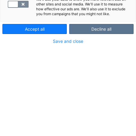
other sites and social media. We'll use it to measure
Henna kertoo, että opiskelemaan lähtiessään hän ei
how effective our ads are. We'll also use it to exclude
vielä tuntenut alaa juuri lainkaan.
you from campaigns that you might not like.
Röntgenkuvantaminen oli tuttua, mutta muista
Accept all
Decline all
opintoihin sisältyvistä modaliteeteista Hennalla ei
ollut kokemuksia.
Save and close
Kiinnostus alaa kohtaan heräsikin kunnolla vasta
opintojen edetessä. ”Huomasin jo alkuvaiheessa, että
vaikka suuri osa opiskeltavista asioista oli täysin uutta
minulle, omaksuin asiat todella hyvin ja pääsin
etenemään reippaassa tahdissa”, Henna kertoo.
Aiempien korkeakouluopintojen tuoma kokemus
auttoi Hennaa, ja röntgenhoitajaopintojen sujuva
eteneminen lisäsi motivaatiota ja kiinnostusta
entisestään.