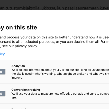
ään tutustumisjaksolla lukiossa, kun pääsi seuraamaan kuva
elyn sekä ihmisten, että tekniikan parissa.
y on this site
 oppimaan uutta”, Elisa toteaa.
and process your data on this site to better understand how it is us
onsent to all or selected purposes, or you can decline them all. For 
, see our privacy policy.
levaa ja tarjoaa mahdollisuuden työskennellä eri kuvantamism
licy
kana, ja Elisa kertookin olleensa kiinnostunut niin tekniikast
Analytics
We'll collect information about your visit to our site. It helps us underst
the site is used – what's working, what might be broken and what we sh
pintojen kohokohdista”, Elisa mainitsee.
improve.
amistaan eri modaliteettien parissa ja mahdollisesti myös 
Conversion tracking
We'll use your data to measure how effective our ads and on-site camp
 mahdolliseen jatkokoulutukseen”, Elisa sanoo.
are.