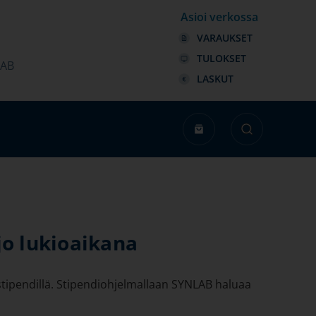
Asioi verkossa
VARAUKSET
TULOKSET
LAB
LASKUT
jo lukioaikana
tipendillä. Stipendiohjelmallaan SYNLAB haluaa