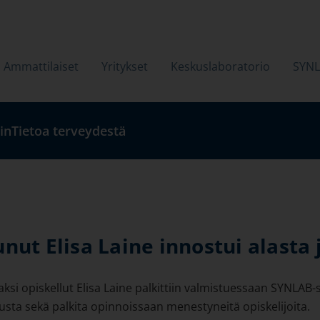
Ammattilaiset
Yritykset
Keskuslaboratorio
SYN
in
Tietoa terveydestä
nut Elisa Laine innostui alasta 
 opiskellut Elisa Laine palkittiin valmistuessaan SYNLAB-s
usta sekä palkita opinnoissaan menestyneitä opiskelijoita.