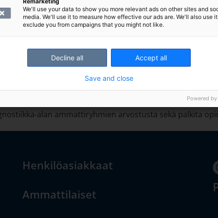
ja arvokkaana tunnustuksena opintojen aikana tehdystä työ
Remarketing
We'll use your data to show you more relevant ads on other sites and soc
on sellainen, josta harva tietää paljoa!”
media. We'll use it to measure how effective our ads are. We'll also use it
exclude you from campaigns that you might not like.
istuvia
Decline all
Accept all
keväisin Metropolia ammattikorkeakoulusta, Tampereen amm
lyytikoiksi valmistuneita. Koulut valitsevat stipendin saaj
Save and close
Powered by
nostiikka-alan ammattiryhmien arvostusta sekä palkita opin
Henkilöasiakkaat
P
Ammattilaiset