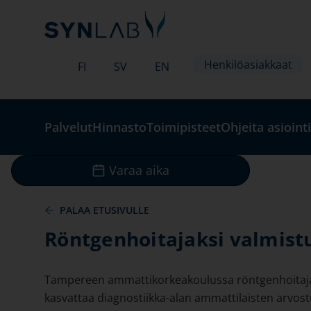
Henkilöasiakkaat
FI
SV
EN
Palvelut
Hinnasto
Toimipisteet
Ohjeita asiointi
Varaa aika
PALAA ETUSIVULLE
Röntgenhoitajaksi valmistu
Tampereen ammattikorkeakoulussa röntgenhoitajaksi
kasvattaa diagnostiikka-alan ammattilaisten arvost