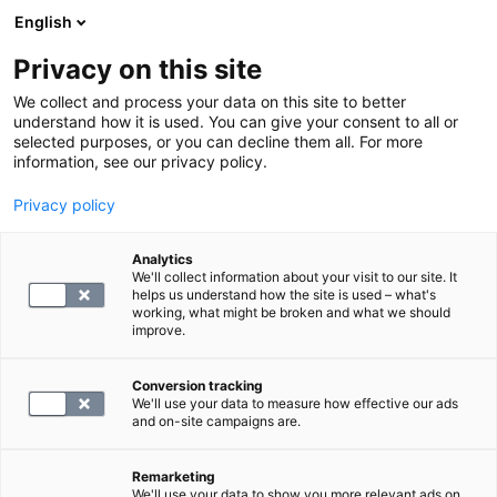
English
Privacy on this site
Varaa aika
We collect and process your data on this site to better
understand how it is used. You can give your consent to all or
selected purposes, or you can decline them all. For more
PALAA ETUSIVULLE
information, see our privacy policy.
Magneettikuvauksen
Privacy policy
tutkimusrajoitteet
Analytics
Magneettikuvaukselle on olemassa muutama este,
We'll collect information about your visit to our site. It
helps us understand how the site is used – what's
jotka tulee selvittää etukäteen ennen tutkimuksen
working, what might be broken and what we should
varaamista. SYNLABilla emme tee
improve.
magneettitutkimuksia asiakkaille, joille on
asennettu sydämentahdistin tai stimulaattori.
Conversion tracking
We'll use your data to measure how effective our ads
and on-site campaigns are.
Jos kehossasi on metallia, vierasesine tai implantti,
olethan yhteydessä asiakaspalveluumme.
Remarketing
We'll use your data to show you more relevant ads on