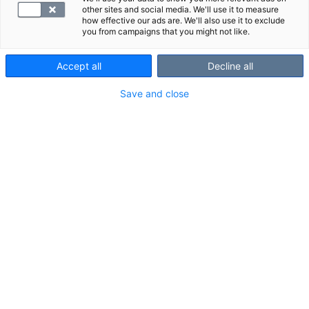
Turvallisuussyistä on tärkeää varmistaa, että
other sites and social media. We'll use it to measure
saamme riittävät tiedot metallista. Selvitämme aina
how effective our ads are. We'll also use it to exclude
you from campaigns that you might not like.
tapauskohtaisesti, voidaanko magneettikuvaus
toteuttaa.
Accept all
Decline all
Yhteydenottoa ei kuitenkaan tarvita, jos metalli on
Save and close
jokin seuraavista:
• nivelproteesi
• hammaspaikka, hammasproteesi tai retentiokaari
• luun tukirauta, naula tai ruuvi
• tatuointi
Magneettikuvaus ja raskaus
Raskauden aikana tehtäviin magneettitutkimuksiin
vaaditaan aina lääkärin lähete. Raskaus tai imetys
eivät ole este magneettitutkimukselle, mutta
ensimmäisen raskauskolmanneksen aikana