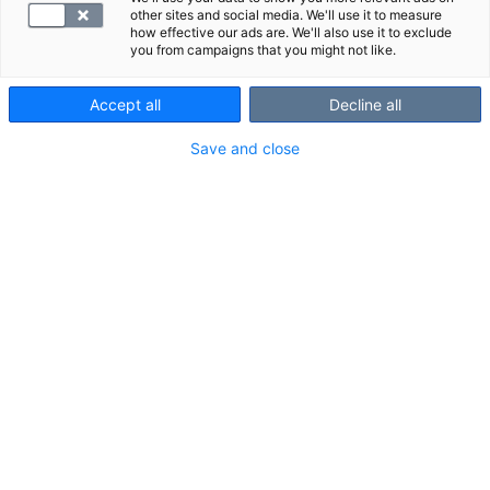
other sites and social media. We'll use it to measure
how effective our ads are. We'll also use it to exclude
you from campaigns that you might not like.
Accept all
Decline all
Kreatiinikinaasi on valkuaisaine.
Save and close
Esimerkiksi lihasvaurio voi nostaa sen
pitoisuutta veressä.
Kreatiinikinaasitutkimus on hyvä
tehdä, kun epäillään lihasvauriota tai
lihasperäistä tulehdusta.
VALITSE