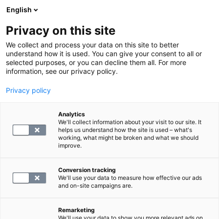
English
Privacy on this site
Varaa aika
We collect and process your data on this site to better
understand how it is used. You can give your consent to all or
selected purposes, or you can decline them all. For more
LABORATORIOPALVELUT
information, see our privacy policy.
Privacy policy
S -Kreatiinikinaasi
Analytics
We'll collect information about your visit to our site. It
24.4
helps us understand how the site is used – what's
working, what might be broken and what we should
improve.
Conversion tracking
We'll use your data to measure how effective our ads
and on-site campaigns are.
Remarketing
We'll use your data to show you more relevant ads on