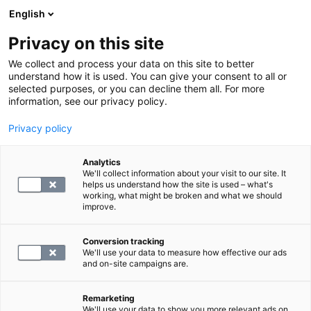
English
Privacy on this site
Varaa aika
We collect and process your data on this site to better
understand how it is used. You can give your consent to all or
selected purposes, or you can decline them all. For more
information, see our privacy policy.
SYNLAB Suomi:
Privacy policy
Huumetestaus työelämässä
-koulutus
Analytics
We'll collect information about your visit to our site. It
helps us understand how the site is used – what's
terveydenhoitohenkilöstölle
working, what might be broken and what we should
improve.
Tervetuloa SYNLAB Suomen koulutukseen:
Conversion tracking
We'll use your data to measure how effective our ads
Huumetestaus työelämässä
keskiviikkona
and on-site campaigns are.
6.5.2026 klo 12.–15.30.
Remarketing
We'll use your data to show you more relevant ads on