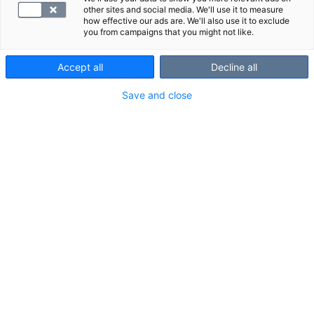
Koulutus antaa terveydenhuollon ammattilaiselle
other sites and social media. We'll use it to measure
osaamisen työelämän huumausainetestaamiseen.
how effective our ads are. We'll also use it to exclude
you from campaigns that you might not like.
Tilaisuus on tarkoitettu
terveydenhoitohenkilöstölle ja siitä hyötyvät
Accept all
Decline all
erityisesti työterveyshuollossa työskentelevät.
Voitte jakaa koulutuskutsua kaikille kiinnostuneille
Save and close
organisaatiossanne. Koulutus järjestetään
SYNLABin Kivihaan keskuslaboratoriosta
etäyhteydellä.
Koulutuksen sisältö
Työelämän huumetestaamisen lainsäädäntö
Näytteenottoprosessi ja poikkeamat
Näytteiden analytiikka ja tulkinta
Koulutuksen aikana pidetään lyhyt tauko.